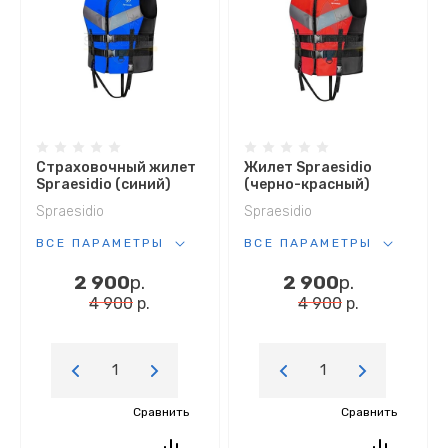
По новизне (убыванию)
По новизне
(возрастанию)
По популярности
(возрастанию)
Страховочный жилет
Жилет Spraesidio
Spraesidio (синий)
(черно-красный)
По популярности
Spraesidio
Spraesidio
(убыванию)
ВСЕ ПАРАМЕТРЫ
ВСЕ ПАРАМЕТРЫ
2 900
р.
2 900
р.
4 900
р.
4 900
р.
Сравнить
Сравнить