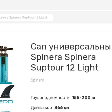
инга Spinera Suptour 12 Light
Сап универсальны
Spinera Spinera
Suptour 12 Light
Spinera
Грузоподъёмность
155-200 кг
Длина sup
366 см