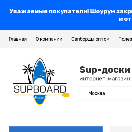
Уважаемые покупатели! Шоурум закры
и о
Главная
О компании
Сапборды оптом
Полез
Sup-доски
интернет-магазин