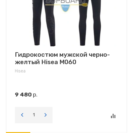
Гидрокостюм мужской черно-
желтый Hisea M060
Hisea
9 480
р.